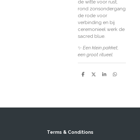
de witte voor rust,
rond zonsondergang
de rode voor
verbinding en bij
ceremonieel werk de
sacred blue.
✨
Een klein pakket,
een groot ritueel.
S
S
S
S
h
h
h
h
a
a
a
a
r
r
r
r
e
e
e
e
Terms & Conditions