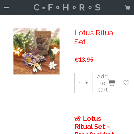
C = F ∘ H ∘ R ∘ S
Skip
to
main
content
Lotus Ritual
Set
€13.95
Add
to
cart
🌺
Lotus
Ritual Set –