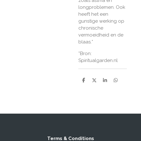
zoals astma en
longproblemen. Ook
heeft het een
gunstige werking op
chronische
vermoeidheid en de
blaas.*
*Bron:
Spiritualgarden.nl
S
S
S
S
h
h
h
h
a
a
a
a
r
r
r
r
e
e
e
e
Terms & Conditions