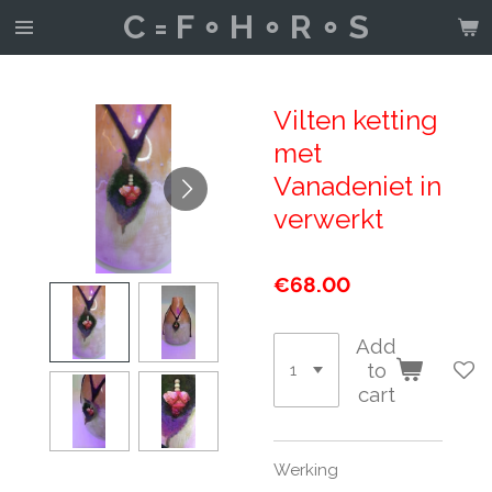
C = F ∘ H ∘ R ∘ S
Skip
to
main
content
Vilten ketting
met
Vanadeniet in
verwerkt
€68.00
Add
to
cart
Werking