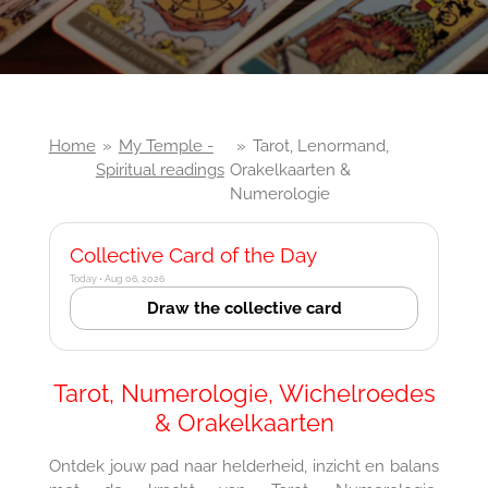
Home
»
My Temple -
»
Tarot, Lenormand,
Spiritual readings
Orakelkaarten &
Numerologie
Collective Card of the Day
Today • Aug 06, 2026
Draw the collective card
Tarot, Numerologie, Wichelroedes
& Orakelkaarten
Ontdek jouw pad naar helderheid, inzicht en balans