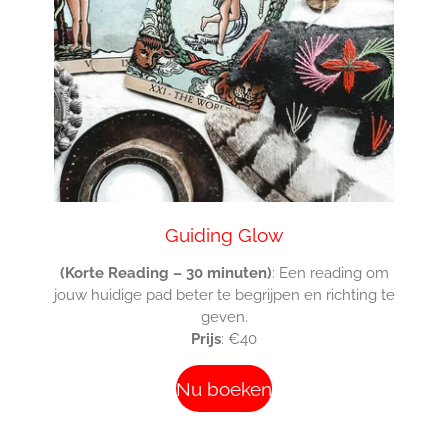
Guiding Glow
(Korte Reading – 30 minuten)
: Een reading om
jouw huidige pad beter te begrijpen en richting te
geven.
Prijs
: €40
Nu boeken