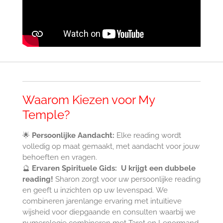
Waarom Kiezen voor My
Temple?
🌟
Persoonlijke Aandacht:
Elke reading wordt
volledig op maat gemaakt, met aandacht voor jouw
behoeften en vragen.
🔮
Ervaren Spirituele Gids: U krijgt een dubbele
reading!
Sharon zorgt voor uw persoonlijke reading
en geeft u inzichten op uw levenspad. We
combineren jarenlange ervaring met intuïtieve
wijsheid voor diepgaande en consulten waarbij we