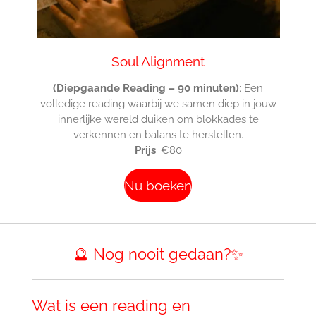
Soul Alignment
(Diepgaande Reading – 90 minuten)
: Een
volledige reading waarbij we samen diep in jouw
innerlijke wereld duiken om blokkades te
verkennen en balans te herstellen.
Prijs
: €80
Nu boeken
🔮 Nog nooit gedaan?✨
Wat is een reading en