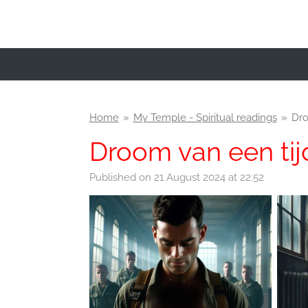
Skip
to
main
content
Home
»
My Temple - Spiritual readings
»
Dro
Droom van een tijd
Published on 21 August 2024 at 22:52