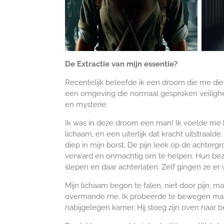
De Extractie van mijn essentie?
Recentelijk beleefde ik een droom die me diep
een omgeving die normaal gesproken veilighe
en mysterie.
Ik was in deze droom een man! Ik voelde me hee
lichaam, en een uiterlijk dat kracht uitstra
diep in mijn borst. De pijn leek op de achter
verward en onmachtig om te helpen. Hun bez
slepen en daar achterlaten. Zelf gingen ze er
Mijn lichaam begon te falen, niet door pijn, 
overmande me. Ik probeerde te bewegen maar
nabijgelegen kamer. Hij sloeg zijn oven naar b