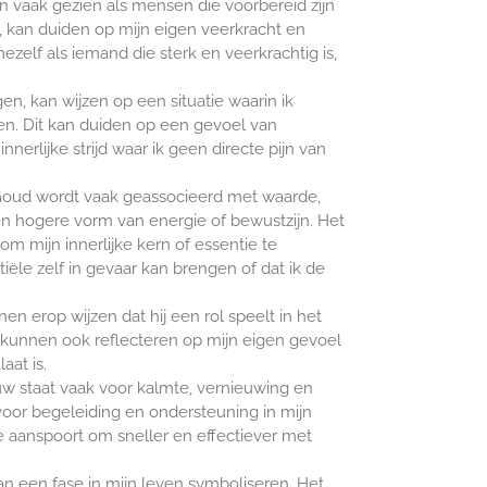
n vaak gezien als mensen die voorbereid zijn
n, kan duiden op mijn eigen veerkracht en
ezelf als iemand die sterk en veerkrachtig is,
, kan wijzen op een situatie waarin ik
en. Dit kan duiden op een gevoel van
nerlijke strijd waar ik geen directe pijn van
Goud wordt vaak geassocieerd met waarde,
een hogere vorm van energie of bewustzijn. Het
m mijn innerlijke kern of essentie te
ële zelf in gevaar kan brengen of dat ik de
en erop wijzen dat hij een rol speelt in het
t kunnen ook reflecteren op mijn eigen gevoel
at is.
w staat vaak voor kalmte, vernieuwing en
 voor begeleiding en ondersteuning in mijn
e aanspoort om sneller en effectiever met
an een fase in mijn leven symboliseren. Het