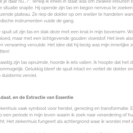
je daar nu...?”. Terwijl ik enkel in staat was om zwakke kreunen 
n de situatie snapte. Hij opende zijn tas en begon nerveus te zoek
zende plateau. Ze riep de dokter op om sneller te handelen want
medische instrumenten vulde de gang.
 spuit uit zijn tas en stak deze met een knal in mijn bovenarm. 
t bloed, maar met een lichtgevende gouden vloeistof. Het leek als
en verwarring vervulde. Het idee dat hij bezig was mijn innerlijke
tten!
astig zijn tas opruimde, hoorde ik iets vallen. Ik hoopte dat het d
mogelijk. Gelukkig bleef de spuit intact en verliet de dokter snel
uisternis verviel.
daat, en de Extractie van Essentie
ekenhuis vaak symbool voor herstel, genezing en transformatie. 
op een periode in mijn leven waarin ik zoek naar verandering of 
cht. Het ziekenhuis fungeert als achtergrond waar ik worstel met