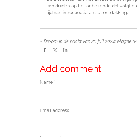
kan duiden op het onbekende dat volgt na 
tijd van introspectie en zelfontdekking.
«
S
S
S
h
h
h
a
a
a
r
r
r
Add comment
e
e
e
Name *
Email address *