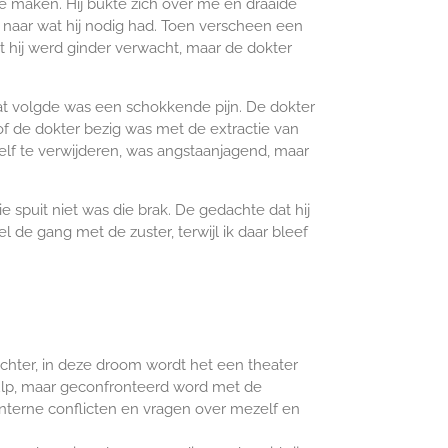
te maken. Hij bukte zich over me en draaide
en naar wat hij nodig had. Toen verscheen een
 hij werd ginder verwacht, maar de dokter
Wat volgde was een schokkende pijn. De dokter
of de dokter bezig was met de extractie van
 zelf te verwijderen, was angstaanjagend, maar
ie spuit niet was die brak. De gedachte dat hij
 de gang met de zuster, terwijl ik daar bleef
Echter, in deze droom wordt het een theater
hulp, maar geconfronteerd word met de
 interne conflicten en vragen over mezelf en