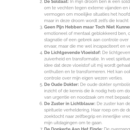
De Soldaat:
In mijn droom ben ik een sold
om te vechten tegen externe vijanden en in
vermogen om moeilijke situaties het hoofd t
maar in deze droom wordt zelfs die kracht 
Geen Pijn Hebben maar Toch Niet Kunn
emotioneel of mentaal geblokkeerd ben, on
stagnatie of een gebrek aan controle over m
ervaar, maar die me wel incapaciteert en v
De Lichtgevende Vloeistof:
De lichtgeven
zuiverheid en transformatie. In veel spiri
idee dat deze vloeistof uit mij wordt geha
onthullen en te transformeren. Het kan ook
controle over mijn eigen wezen verlies.
De Oude Dokter:
De oude dokter symbolisee
inzicht of de kennis die ik nodig heb om 
van urgentie en noodzaak om met bepaalde
De Zuster in Lichtblauw:
De zuster kan de
spirituele verheldering. Haar roep om de d
zoektocht naar zelfbegrip en innerlijke v
mijn uitdagingen om te gaan.
De Donkerte Aan Het Einde:
De overgang n