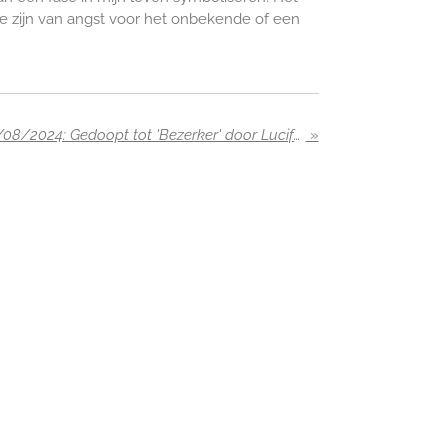
ie zijn van angst voor het onbekende of een
Droom in de nacht van 8/08/2024: Gedoopt tot 'Bezerker' door Lucifer zelf!
»