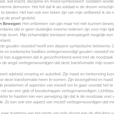
aat, wat kracht, discipline en moed symboliseert. Soldaten worde
terne demonen. Het feit dat ik als soldaat in de droom verschij
e bieden. Het kan ook een teken zijn van mijn zelfbeeld: ik zie m
op de proef gesteld.
en Bewegen:
Het ontbreken van pijn maar het niet kunnen bewegen
danks dat er geen duidelijke externe redenen zijn voor mijn lijd
ijn leven. Mijn lichamelijke toestand weerspiegelt mogelijk een in
erlamt.
de gouden vloeistof heeft een diepere symbolische betekenis. 
tuele en esoterische tradities vertegenwoordigt gouden vloeistof 
ald, kan suggereren dat ik geconfronteerd word met de noodzaak o
 de angst vertegenwoordigen dat deze transformatie mijn essenti
rt wijsheid, ervaring en autoriteit. Zijn haast en herkenning kunn
door deze transformatie heen te komen. Zijn bezorgdheid en haas
 problemen of aspecten van mezelf om te gaan voordat het te la
 rol van een gids of boodschapper vertegenwoordigen. Lichtblau
okter te haasten kan een aanwijzing zijn dat ik de noodzaak voel
rede. Ze kan ook een aspect van mezelf vertegenwoordigen dat m
aar duisternis aan het einde van mijn droom kan de afsluiting v