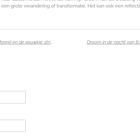
een grote verandering of transformatie. Het kan ook een reflect
Droom in de nacht van 29 juli 2024: Magne (Magni) en de eeuwige strijd tegen het water