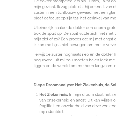
De dokter mompelde iets als: “Hmm, ...Wat doe 
mijn gezicht. Ik zag plots dat hij de ernst va
zuster in een lichtblauw gewaad met een glan
bleef gefocust op zijn tas, het gerinkel van 
Uiteindelijk haalde de dokter een enorm grote
trok de spuit op. De spuit vulde zich niet me
mijn ziel of zo? Een proces dat mij met angst 
ik kon me bijna niet bewegen om me te verze
Terwijl de zuster nogmaals riep en de dokter ha
nog zoveel uit mij zou moeten halen leek me on
liggen en de wereld om me heen langzaam in d
Diepe Droomanalyse: Het Ziekenhuis, de Sol
Het Ziekenhuis:
In mijn droom staat het zi
van onzekerheid en angst. Dit kan wijzen 
fragiliteit en onzekerheid van deze zoekto
mijn identiteit.