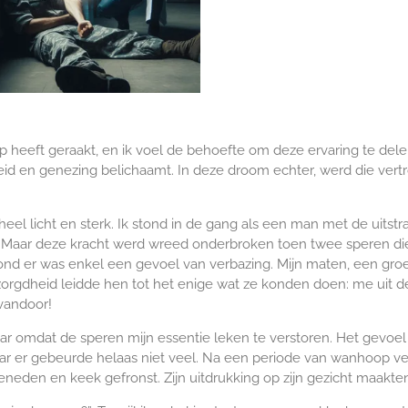
 heeft geraakt, en ik voel de behoefte om deze ervaring te dele
id en genezing belichaamt. In deze droom echter, werd die vert
l licht en sterk. Ik stond in de gang als een man met de uitstra
alde. Maar deze kracht werd wreed onderbroken toen twee speren d
grond er was enkel een gevoel van verbazing. Mijn maten, een gro
orgdheid leidde hen tot het enige wat ze konden doen: me uit
 vandoor!
maar omdat de speren mijn essentie leken te verstoren. Het gevoe
 er gebeurde helaas niet veel. Na een periode van wanhoop ve
eneden en keek gefronst. Zijn uitdrukking op zijn gezicht maakten