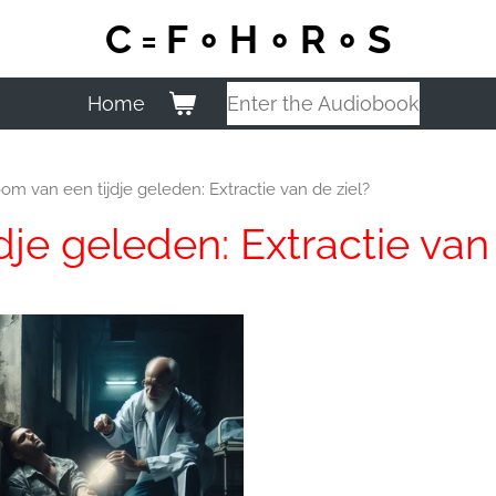
C = F ∘ H ∘ R ∘ S
Home
Enter the Audiobook
om van een tijdje geleden: Extractie van de ziel?
je geleden: Extractie van 