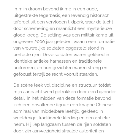
In mijn droom bevond ik me in een oude,
uitgestrekte legerbasis, een levendig historisch
tafereel uit een vervlogen tijdperk, waar de lucht
door schemering en maanlicht een mysterieuze
gloed kreeg. De setting was een militair kamp uit
ongeveer 2000 jaar geleden, waarin een formatie
van vrouwelijke soldaten opgesteld stond in
perfecte rijen. Deze soldaten waren gekleed in
identieke antieke harnassen en traditionele
uniformen, en hun gezichten waren streng en
gefocust terwijl ze recht vooruit staarden.
De scène leek vol discipline en structuur, totdat
mijn aandacht werd getrokken door een bijzonder
detail. In het midden van deze formatie bevond
zich een opvallende figuur: een knappe Chinese
admiraal van middelbare leeftijd, gekleed in
weelderige, traditionele kleding en een antieke
helm. Hij liep langzaam tussen de rijen soldaten
door, zijn aanwezigheid straalde autoriteit en