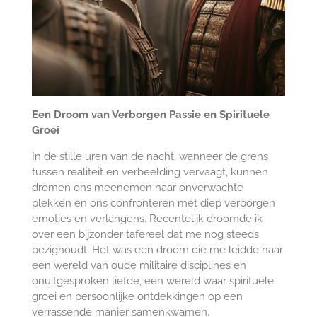
Een Droom van Verborgen Passie en Spirituele
Groei
In de stille uren van de nacht, wanneer de grens
tussen realiteit en verbeelding vervaagt, kunnen
dromen ons meenemen naar onverwachte
plekken en ons confronteren met diep verborgen
emoties en verlangens. Recentelijk droomde ik
over een bijzonder tafereel dat me nog steeds
bezighoudt. Het was een droom die me leidde naar
een wereld van oude militaire disciplines en
onuitgesproken liefde, een wereld waar spirituele
groei en persoonlijke ontdekkingen op een
verrassende manier samenkwamen.